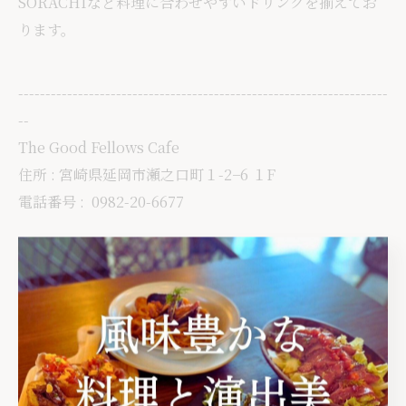
SORACHIなど料理に合わせやすいドリンクを揃えてお
ります。
--------------------------------------------------------------------
--
The Good Fellows Cafe
住所 : 宮崎県延岡市瀬之口町１-2−6 １F
電話番号 :
0982-20-6677
延岡でおしゃれディナーを堪能
延岡で午後を彩るランチを提案
延岡で想いを大切にする記念日