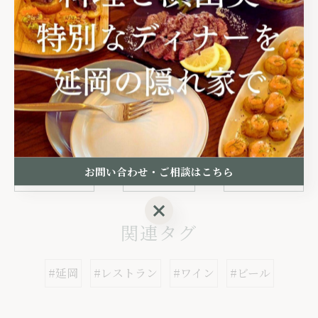
延岡でデートを彩る料理の数々
--------------------------------------------------------------------
--
ディナー
ランチ
記念日
デート
お問い合わせ・ご相談はこちら
< 前のページ
一覧に戻る
次のページ >
お問い合わせ・ご相談はこちら
関連タグ
#延岡
#レストラン
#ワイン
#ビール